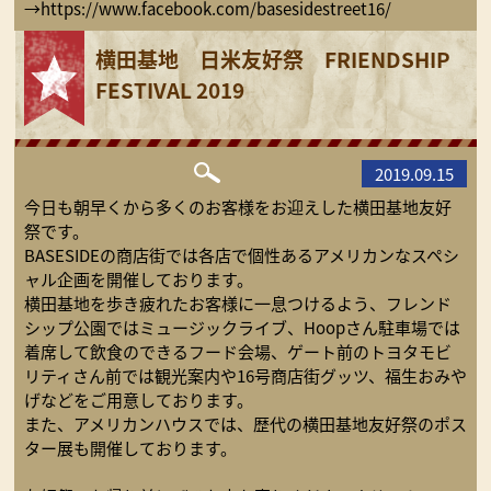
→https://www.facebook.com/basesidestreet16/
横田基地 日米友好祭 FRIENDSHIP
FESTIVAL 2019
2019.09.15
今日も朝早くから多くのお客様をお迎えした横田基地友好
祭です。
BASESIDEの商店街では各店で個性あるアメリカンなスペシ
ャル企画を開催しております。
横田基地を歩き疲れたお客様に一息つけるよう、フレンド
シップ公園ではミュージックライブ、Hoopさん駐車場では
着席して飲食のできるフード会場、ゲート前のトヨタモビ
リティさん前では観光案内や16号商店街グッツ、福生おみや
げなどをご用意しております。
また、アメリカンハウスでは、歴代の横田基地友好祭のポス
ター展も開催しております。